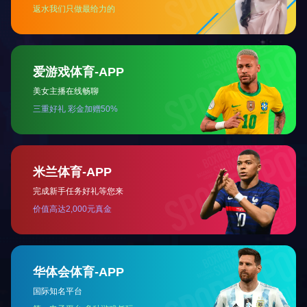
组织机构
业务交流
群团工作
企业文化
集团成
集团公
员
告
公司荣誉
大事记
公告公示
社会责任
人才招聘
联系我们
招投信息
友情链接：
无锡市人民政府
无锡市国有资产监督管
理委员会
©2018-2023MK官方端网站登录入口
www.whatseatingyourchild.com 版权所有
苏ICP备07504282号-2
苏公网安备 32021302000325号
MK官方网页版
|
星空平台
|
乐鱼网页版
|
星空网页版
|
LD.COM
|
星空平
台
|
星空官方站线登录入口
|
乐动网页版登录入口
|
乐鱼网页版登录入口
|