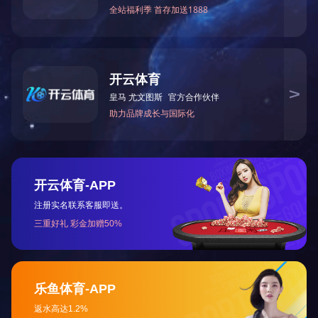
产业动态
业务交流
-------
档案工作
-------
-------
国安保密
-------
-------
普法工作
-------
MK(中
集团资
党建工
国)
讯
作
公司概况
公司要闻
党建动态
法人治理
产业动态
纪检监察