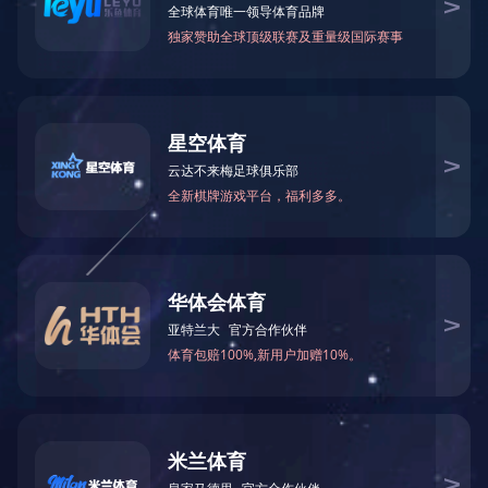
MK官方端网站登录入口开展夏季高温
慰问
发布时间:2025-7-30
为扎实做好防暑降温工作，保障高温作业的一线职工身心健
康，无锡MK官方端网站登录入口组织开展夏季高温慰问，集团党
委书记、董事局主席姚志勇，党委副书记、总裁尹震源，党委副
书记、工会主席方涛等分别带队走访粮食集团、威孚机械系统事
业部、江苏日托、朝阳蔬菜市场等，看望慰问高温一线职工，赠
送防暑降温用品，切实把“清凉”与关怀送到职工心坎上。
姚志勇带队深入粮食集团生产一线，向奋战在高温作业环境
中的职工送去清凉物资，对他们“战高温、斗酷暑、保生产”的敬
业精神给予充分肯定，并关切叮嘱大家科学合理安排工作，注意
防暑降温、劳逸结合，切实抓牢抓稳粮食收储、物资保供、安全
生产等方面工作。