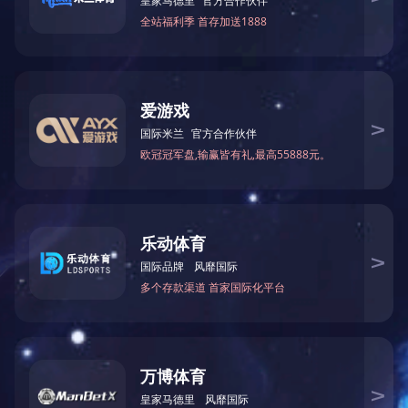
未来产业，为区域数字经济产业发展贡献力量。下一步，MK
官方端网站登录入口将坚定践行国企使命担当，充分发挥数
字经济的高创新性、强渗透性、广覆盖性，加速支持数字经
济领域企业发展，推动关键技术攻坚与场景应用落地，为无
锡持续完善数字经济产业生态体系、深入推进数字经济创新
发展注入动能。
上一条:
全国首批两连发！MK官方端网站登录入口率先亮相
债券市场“科技板”
下一条:
MK官方端网站登录入口扎实
开展“安全生产月”系列活动走深走实
公司要闻
产业动态
业务交流