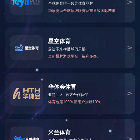
MK官方端网站登录入口发行全国首单
数字经济领域中小微企业支持债券
发布时间:2025-6-17
日前，MK官方端网站登录入口在上海证券交易所成功发
行全国首单数字经济领域中小微企业支持债券“25锡产K2”，
总规模5000万元，期限3年，票面利率1.95%。本期债券由天
风证券、华泰联合证券承销，募集资金将精准投向人形机器
人、AI芯片、雷达设备等数字经济核心产业链上的中小微企
业，助力构建“数实融合”产业生态集群。
近年来，MK官方端网站登录入口贯彻落实市委市政府关
于加快推进数字经济高质量发展的工作要求，持续以金融活
水精准滴灌，以数字化赋能产业转型升级，推动先进制造等
优势产业数字化水平整体提升，大力发展集成电路、物联网
等新兴产业，加速布局人形机器人、人工智能、数字医疗等